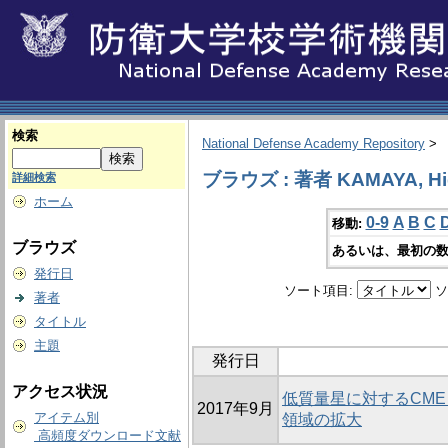
検索
National Defense Academy Repository
>
ブラウズ : 著者 KAMAYA, Hi
詳細検索
ホーム
0-9
A
B
C
移動:
ブラウズ
あるいは、最初の数
発行日
ソート項目:
ソ
著者
タイトル
主題
発行日
アクセス状況
低質量星に対するCME
2017年9月
アイテム別
領域の拡大
高頻度ダウンロード文献