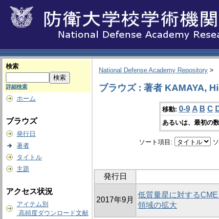
検索
National Defense Academy Repository
>
ブラウズ : 著者 KAMAYA, Hi
詳細検索
ホーム
0-9
A
B
C
移動:
ブラウズ
あるいは、最初の数
発行日
ソート項目:
ソ
著者
タイトル
主題
発行日
アクセス状況
低質量星に対するCME
2017年9月
アイテム別
領域の拡大
高頻度ダウンロード文献