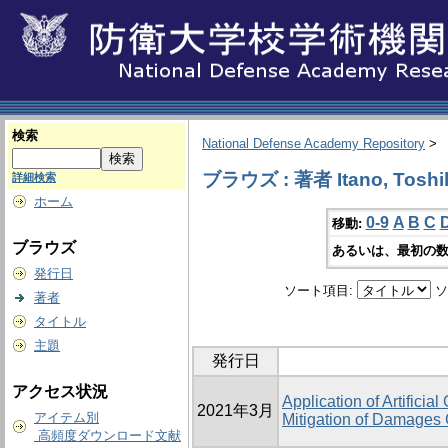
検索
National Defense Academy Repository
>
ブラウズ : 著者 Itano, Toshi
詳細検索
ホーム
0-9
A
B
C
移動:
ブラウズ
あるいは、最初の数
発行日
ソート項目:
ソ
著者
タイトル
主題
発行日
アクセス状況
Application of Artificia
2021年3月
アイテム別
Mitigation of Damages
高頻度ダウンロード文献