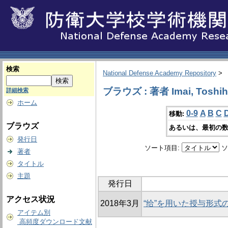
検索
National Defense Academy Repository
>
ブラウズ : 著者 Imai, Toshih
詳細検索
ホーム
0-9
A
B
C
移動:
ブラウズ
あるいは、最初の数
発行日
ソート項目:
ソ
著者
タイトル
主題
発行日
アクセス状況
2018年3月
“给”を用いた授与形式
アイテム別
高頻度ダウンロード文献