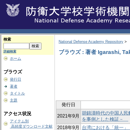
検索
National Defense Academy Repository
>
ブラウズ : 著者 Igarashi, Ta
詳細検索
ホーム
ブラウズ
発行日
著者
タイトル
主題
発行日
胡錦濤時代の中国人民
アクセス状況
2021年9月
を事例とした検証－
アイテム別
高頻度ダウンロード文献
2018年9月
台湾における「統一」