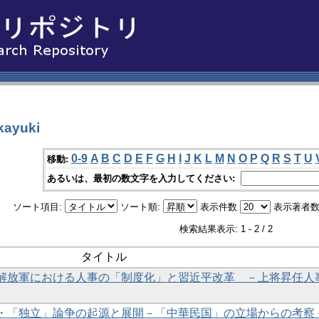
kayuki
0-9
A
B
C
D
E
F
G
H
I
J
K
L
M
N
O
P
Q
R
S
T
U
移動:
あるいは、最初の数文字を入力してください:
ソート項目:
ソート順:
表示件数
表示著者数
検索結果表示: 1 - 2 / 2
タイトル
解放軍における人事の「制度化」と習近平改革 －上将昇任人
・「独立」論争の起源と展開－「中華民国」の立場からの考察