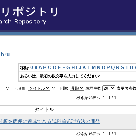
hru
0-9
A
B
C
D
E
F
G
H
I
J
K
L
M
N
O
P
Q
R
S
T
U
移動:
あるいは、最初の数文字を入力してください:
ソート項目:
ソート順:
表示件数
表示著者数
検索結果表示: 1 - 1 / 1
タイトル
分析を簡便に達成できる試料前処理方法の開発
検索結果表示: 1 - 1 / 1