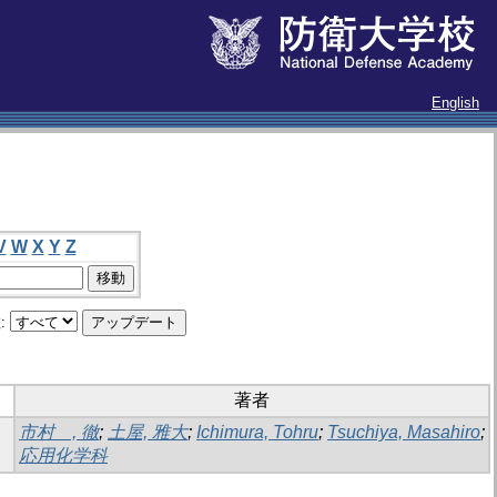
English
V
W
X
Y
Z
:
著者
市村 , 徹
;
土屋, 雅大
;
Ichimura, Tohru
;
Tsuchiya, Masahiro
;
応用化学科