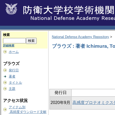
検索
National Defense Academy Repository
>
ブラウズ : 著者 Ichimura, To
詳細検索
ホーム
ブラウズ
発行日
著者
タイトル
主題
発行日
アクセス状況
2020年9月
高感度プロテオミクス
アイテム別
高頻度ダウンロード文献