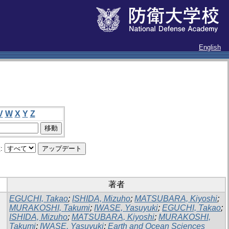
English
V
W
X
Y
Z
:
著者
EGUCHI, Takao
;
ISHIDA, Mizuho
;
MATSUBARA, Kiyoshi
;
MURAKOSHI, Takumi
;
IWASE, Yasuyuki
;
EGUCHI, Takao
;
ISHIDA, Mizuho
;
MATSUBARA, Kiyoshi
;
MURAKOSHI,
Takumi
;
IWASE, Yasuyuki
;
Earth and Ocean Sciences