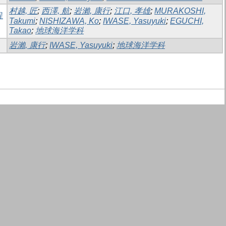
村越, 匠
;
西澤, 航
;
岩瀨, 康行
;
江口, 孝雄
;
MURAKOSHI,
程
Takumi
;
NISHIZAWA, Ko
;
IWASE, Yasuyuki
;
EGUCHI,
Takao
;
地球海洋学科
岩瀨, 康行
;
IWASE, Yasuyuki
;
地球海洋学科