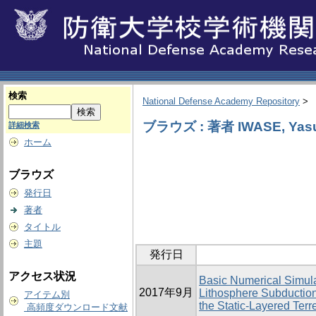
検索
National Defense Academy Repository
>
ブラウズ : 著者 IWASE, Yasu
詳細検索
ホーム
ブラウズ
発行日
著者
タイトル
主題
発行日
アクセス状況
Basic Numerical Simula
2017年9月
Lithosphere Subduction
アイテム別
the Static-Layered Terre
高頻度ダウンロード文献