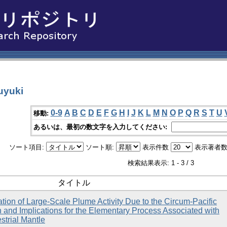
yuki
0-9
A
B
C
D
E
F
G
H
I
J
K
L
M
N
O
P
Q
R
S
T
U
移動:
あるいは、最初の数文字を入力してください:
ソート項目:
ソート順:
表示件数
表示著者数
検索結果表示: 1 - 3 / 3
タイトル
tion of Large-Scale Plume Activity Due to the Circum-Pacific
 and Implications for the Elementary Process Associated with
strial Mantle