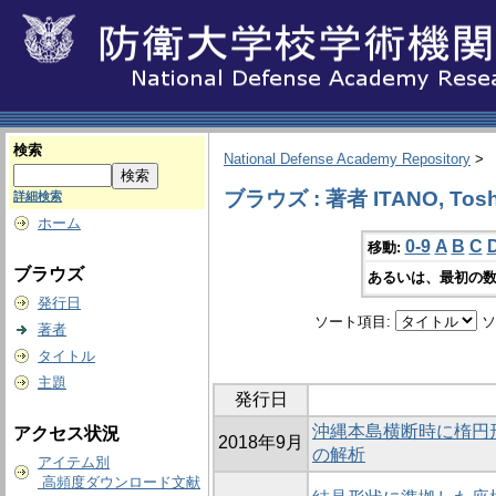
検索
National Defense Academy Repository
>
ブラウズ : 著者 ITANO, Tosh
詳細検索
ホーム
0-9
A
B
C
移動:
ブラウズ
あるいは、最初の数
発行日
ソート項目:
ソ
著者
タイトル
主題
発行日
沖縄本島横断時に楕円形
アクセス状況
2018年9月
の解析
アイテム別
高頻度ダウンロード文献