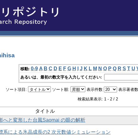
ihisa
0-9
A
B
C
D
E
F
G
H
I
J
K
L
M
N
O
P
Q
R
S
T
U
移動:
あるいは、最初の数文字を入力してください:
ソート項目:
ソート順:
表示件数
表示著者数
検索結果表示: 1 - 2 / 2
タイトル
へと変形した台風Saomai の眼の解析
標系による氷晶成長の2 次元数値シミュレーション