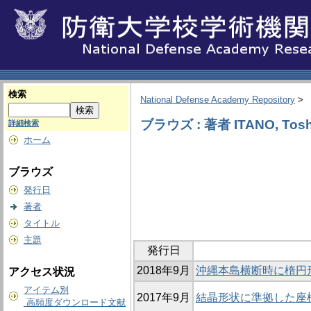
検索
National Defense Academy Repository
>
ブラウズ : 著者 ITANO, Tosh
詳細検索
ホーム
ブラウズ
発行日
著者
タイトル
主題
発行日
2018年9月
沖縄本島横断時に楕円形
アクセス状況
アイテム別
2017年9月
結晶形状に準拠した座
高頻度ダウンロード文献