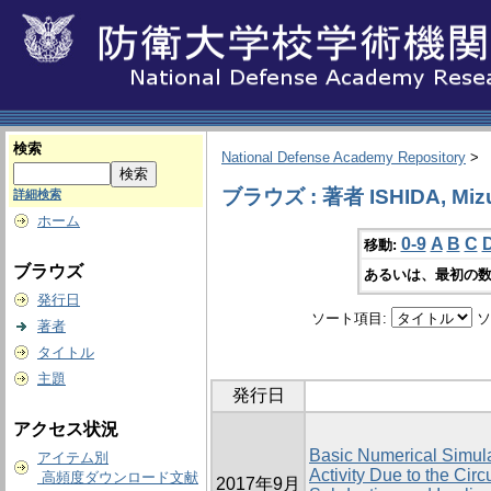
検索
National Defense Academy Repository
>
ブラウズ : 著者 ISHIDA, Miz
詳細検索
ホーム
0-9
A
B
C
移動:
ブラウズ
あるいは、最初の数
発行日
ソート項目:
ソ
著者
タイトル
主題
発行日
アクセス状況
Basic Numerical Simul
アイテム別
Activity Due to the Cir
高頻度ダウンロード文献
2017年9月