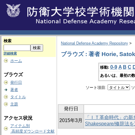
検索
National Defense Academy Repository
>
ブラウズ : 著者 Horie, Sato
詳細検索
ホーム
0-9
A
B
C
移動:
ブラウズ
あるいは、最初の数
発行日
ソート項目:
ソ
著者
タイトル
主題
発行日
「ＩＴ革命時代」の新
アクセス状況
2015年3月
Shakespeare/修
アイテム別
高頻度ダウンロード文献