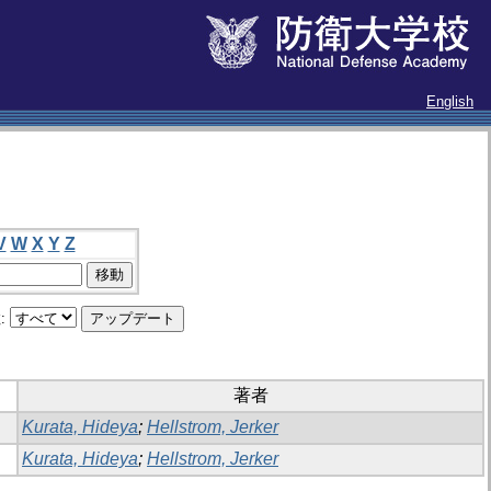
English
V
W
X
Y
Z
:
著者
Kurata, Hideya
;
Hellstrom, Jerker
Kurata, Hideya
;
Hellstrom, Jerker