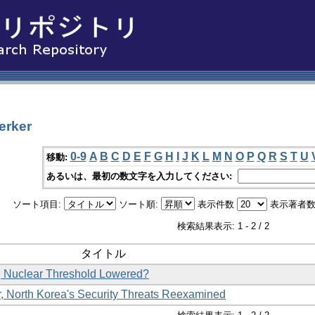
erker
0-9
A
B
C
D
E
F
G
H
I
J
K
L
M
N
O
P
Q
R
S
T
U
移動:
あるいは、最初の数文字を入力してください:
ソート項目:
ソート順:
表示件数
表示著者数
検索結果表示: 1 - 2 / 2
タイトル
, Nuclear Threshold Lowered?
, North Korea's Security Threats Reexamined