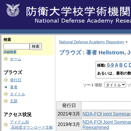
検索
National Defense Academy Repository
>
ブラウズ : 著者 Hellstrom, J
詳細検索
ホーム
0-9
A
B
C
移動:
ブラウズ
あるいは、最初の数
発行日
ソート項目:
ソ
著者
タイトル
主題
発行日
2021年3月
NDA-FOI joint Seminar
アクセス状況
NDA‐FOI Joint Seminar,
アイテム別
2019年3月
Reexamined
高頻度ダウンロード文献