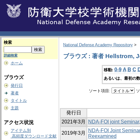
検索
National Defense Academy Repository
>
ブラウズ : 著者 Hellstrom, J
詳細検索
ホーム
0-9
A
B
C
移動:
ブラウズ
あるいは、最初の数
発行日
ソート項目:
ソ
著者
タイトル
主題
発行日
2021年3月
NDA-FOI joint Seminar
アクセス状況
NDA‐FOI Joint Seminar,
アイテム別
2019年3月
Reexamined
高頻度ダウンロード文献