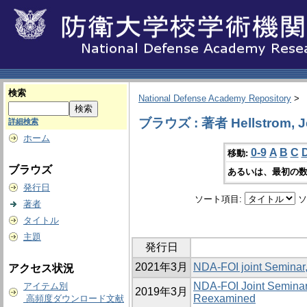
検索
National Defense Academy Repository
>
ブラウズ : 著者 Hellstrom, J
詳細検索
ホーム
0-9
A
B
C
移動:
ブラウズ
あるいは、最初の数
発行日
ソート項目:
ソ
著者
タイトル
主題
発行日
2021年3月
NDA-FOI joint Seminar
アクセス状況
NDA‐FOI Joint Seminar,
アイテム別
2019年3月
Reexamined
高頻度ダウンロード文献