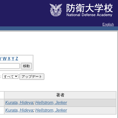
English
V
W
X
Y
Z
:
著者
Kurata, Hideya
;
Hellstrom, Jerker
Kurata, Hideya
;
Hellstrom, Jerker