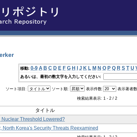
erker
0-9
A
B
C
D
E
F
G
H
I
J
K
L
M
N
O
P
Q
R
S
T
U
移動:
あるいは、最初の数文字を入力してください:
ソート項目:
ソート順:
表示件数
表示著者数
検索結果表示: 1 - 2 / 2
タイトル
, Nuclear Threshold Lowered?
, North Korea's Security Threats Reexamined