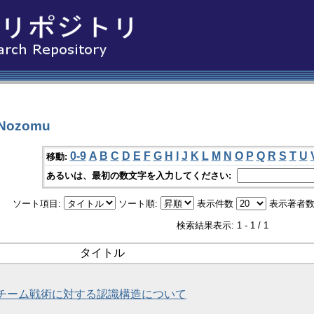
Nozomu
0-9
A
B
C
D
E
F
G
H
I
J
K
L
M
N
O
P
Q
R
S
T
U
移動:
あるいは、最初の数文字を入力してください:
ソート項目:
ソート順:
表示件数
表示著者数
検索結果表示: 1 - 1 / 1
タイトル
チーム戦術に対する認識構造について