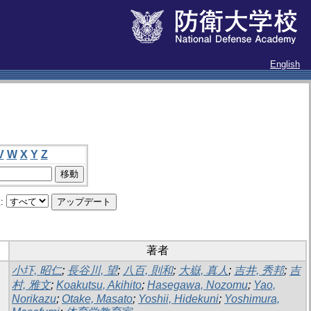
English
V
W
X
Y
Z
:
著者
小圷, 昭仁
;
長谷川, 望
;
八百, 則和
;
大嶽, 真人
;
吉井, 秀邦
;
吉
村, 雅文
;
Koakutsu, Akihito
;
Hasegawa, Nozomu
;
Yao,
Norikazu
;
Otake, Masato
;
Yoshii, Hidekuni
;
Yoshimura,