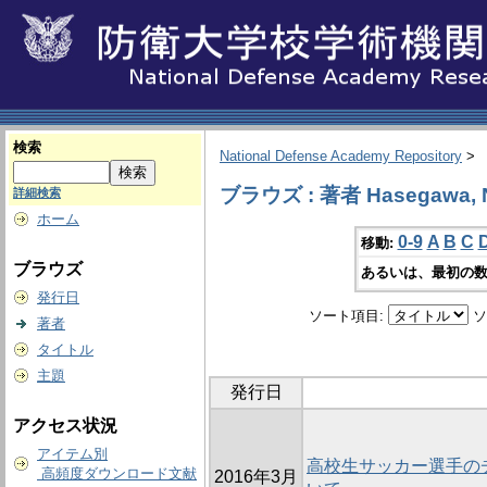
検索
National Defense Academy Repository
>
ブラウズ : 著者 Hasegawa, 
詳細検索
ホーム
0-9
A
B
C
移動:
ブラウズ
あるいは、最初の数
発行日
ソート項目:
ソ
著者
タイトル
主題
発行日
アクセス状況
アイテム別
高校生サッカー選手の
高頻度ダウンロード文献
2016年3月