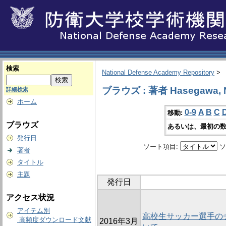
検索
National Defense Academy Repository
>
ブラウズ : 著者 Hasegawa, 
詳細検索
ホーム
0-9
A
B
C
移動:
ブラウズ
あるいは、最初の数
発行日
ソート項目:
ソ
著者
タイトル
主題
発行日
アクセス状況
アイテム別
高校生サッカー選手の
高頻度ダウンロード文献
2016年3月