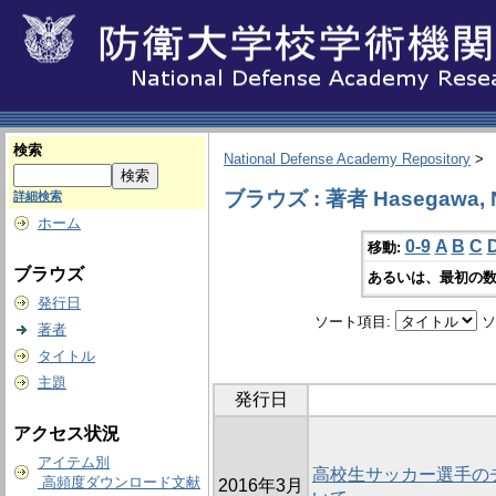
検索
National Defense Academy Repository
>
ブラウズ : 著者 Hasegawa, 
詳細検索
ホーム
0-9
A
B
C
移動:
ブラウズ
あるいは、最初の数
発行日
ソート項目:
ソ
著者
タイトル
主題
発行日
アクセス状況
アイテム別
高校生サッカー選手の
高頻度ダウンロード文献
2016年3月