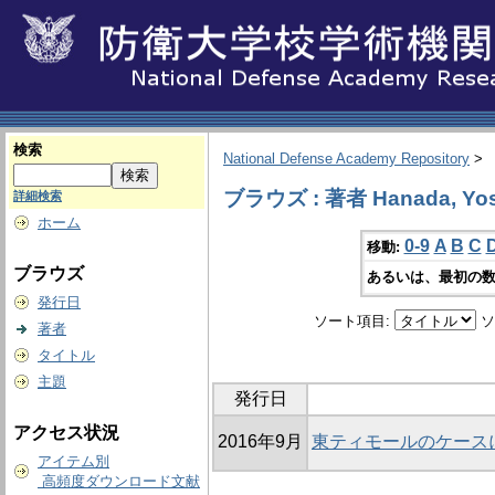
検索
National Defense Academy Repository
>
ブラウズ : 著者 Hanada, Yos
詳細検索
ホーム
0-9
A
B
C
移動:
ブラウズ
あるいは、最初の数
発行日
ソート項目:
ソ
著者
タイトル
主題
発行日
アクセス状況
2016年9月
東ティモールのケース
アイテム別
高頻度ダウンロード文献