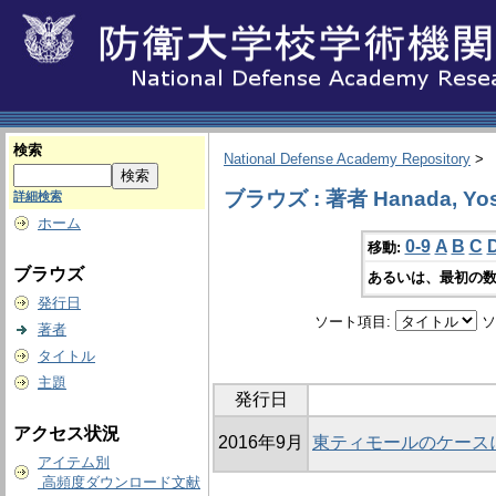
検索
National Defense Academy Repository
>
ブラウズ : 著者 Hanada, Yos
詳細検索
ホーム
0-9
A
B
C
移動:
ブラウズ
あるいは、最初の数
発行日
ソート項目:
ソ
著者
タイトル
主題
発行日
アクセス状況
2016年9月
東ティモールのケース
アイテム別
高頻度ダウンロード文献