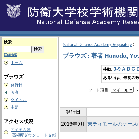
検索
National Defense Academy Repository
>
ブラウズ : 著者 Hanada, Yos
詳細検索
ホーム
0-9
A
B
C
移動:
ブラウズ
あるいは、最初の数
発行日
ソート項目:
ソ
著者
タイトル
主題
発行日
アクセス状況
2016年9月
東ティモールのケース
アイテム別
高頻度ダウンロード文献