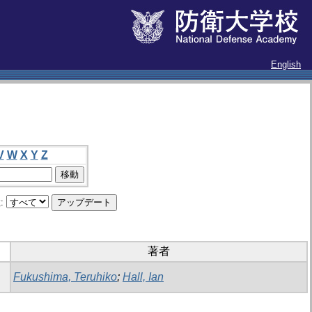
English
V
W
X
Y
Z
:
著者
Fukushima, Teruhiko
;
Hall, Ian