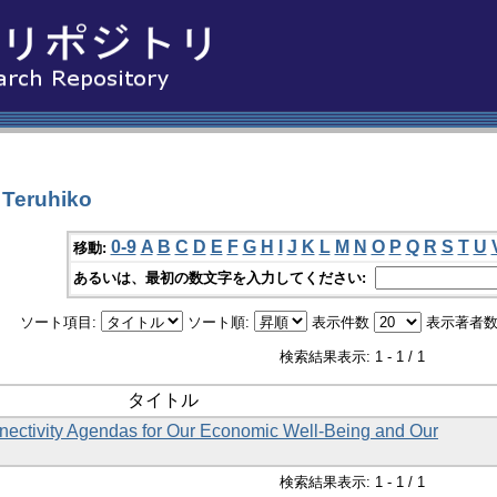
Teruhiko
0-9
A
B
C
D
E
F
G
H
I
J
K
L
M
N
O
P
Q
R
S
T
U
移動:
あるいは、最初の数文字を入力してください:
ソート項目:
ソート順:
表示件数
表示著者数
検索結果表示: 1 - 1 / 1
タイトル
nnectivity Agendas for Our Economic Well-Being and Our
検索結果表示: 1 - 1 / 1