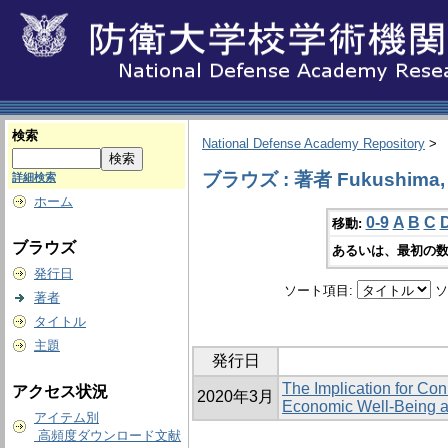
検索
National Defense Academy Repository
>
ブラウズ : 著者 Fukushima, 
詳細検索
ホーム
0-9
A
B
C
移動:
ブラウズ
あるいは、最初の数
発行日
ソート項目:
ソ
著者
タイトル
主題
発行日
The Implication for Con
アクセス状況
2020年3月
Economic Well-Being a
アイテム別
高頻度ダウンロード文献