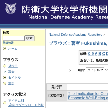
検索
National Defense Academy Repository
>
ブラウズ : 著者 Fukushima, 
詳細検索
ホーム
0-9
A
B
C
移動:
ブラウズ
あるいは、最初の数
発行日
ソート項目:
ソ
著者
タイトル
主題
発行日
The Implication for Con
アクセス状況
2020年3月
Economic Well-Being a
アイテム別
高頻度ダウンロード文献