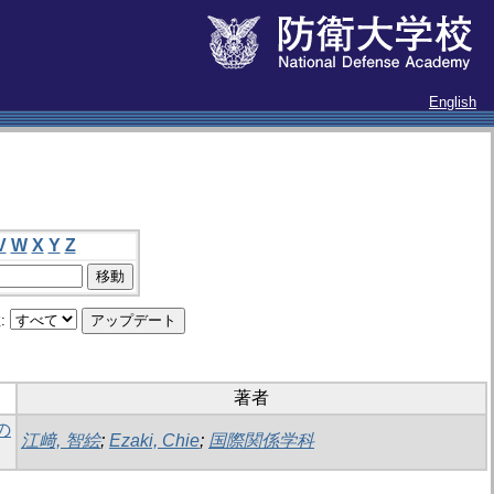
English
V
W
X
Y
Z
:
著者
の
江﨑, 智絵
;
Ezaki, Chie
;
国際関係学科