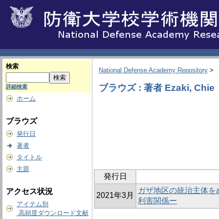
検索
National Defense Academy Repository
>
ブラウズ : 著者 Ezaki, Chie
詳細検索
ホーム
ブラウズ
発行日
著者
タイトル
主題
発行日
ガザ地区の統治主体を
アクセス状況
2021年3月
利害関係ー
アイテム別
高頻度ダウンロード文献