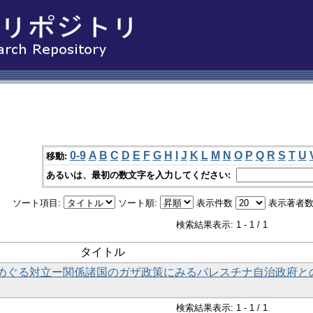
0-9
A
B
C
D
E
F
G
H
I
J
K
L
M
N
O
P
Q
R
S
T
U
移動:
あるいは、最初の数文字を入力してください:
ソート項目:
ソート順:
表示件数
表示著者数
検索結果表示: 1 - 1 / 1
タイトル
めぐる対立ー関係諸国のガザ政策にみるパレスチナ自治政府と
検索結果表示: 1 - 1 / 1