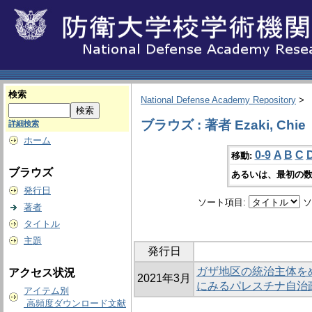
検索
National Defense Academy Repository
>
ブラウズ : 著者 Ezaki, Chie
詳細検索
ホーム
0-9
A
B
C
移動:
ブラウズ
あるいは、最初の数
発行日
ソート項目:
ソ
著者
タイトル
主題
発行日
ガザ地区の統治主体を
アクセス状況
2021年3月
にみるパレスチナ自治
アイテム別
高頻度ダウンロード文献