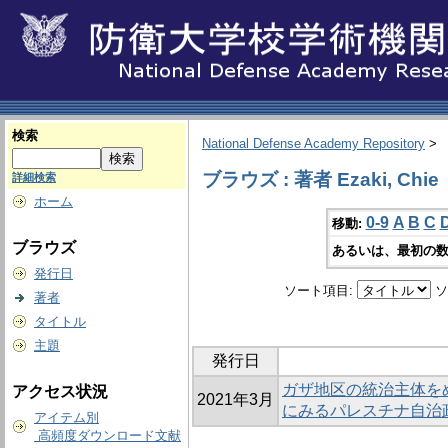
検索
National Defense Academy Repository
>
ブラウズ : 著者 Ezaki, Chie
詳細検索
ホーム
0-9
A
B
C
移動:
ブラウズ
あるいは、最初の数
発行日
ソート項目:
ソ
著者
タイトル
主題
発行日
ガザ地区の統治主体を
アクセス状況
2021年3月
にみるパレスチナ自治
アイテム別
高頻度ダウンロード文献