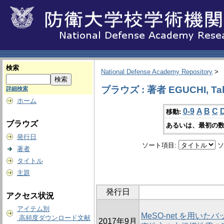
検索
National Defense Academy Repository
>
ブラウズ : 著者 EGUCHI, Ta
詳細検索
ホーム
0-9
A
B
C
移動:
ブラウズ
あるいは、最初の数
発行日
ソート項目:
ソ
著者
タイトル
主題
発行日
アクセス状況
アイテム別
MeSO-net を用い
高頻度ダウンロード文献
2017年9月