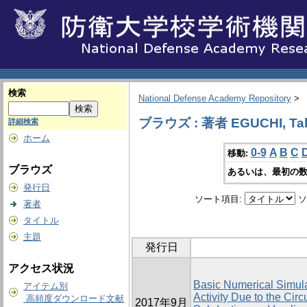
検索
National Defense Academy Repository
>
ブラウズ : 著者 EGUCHI, Ta
詳細検索
ホーム
0-9
A
B
C
移動:
ブラウズ
あるいは、最初の数
発行日
ソート項目:
ソ
著者
タイトル
主題
発行日
アクセス状況
Basic Numerical Simul
アイテム別
Activity Due to the Cir
高頻度ダウンロード文献
2017年9月