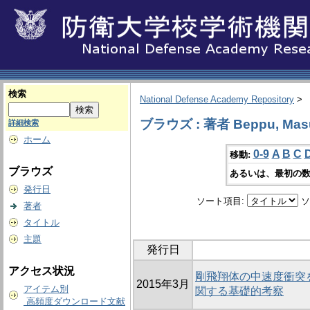
検索
National Defense Academy Repository
>
ブラウズ : 著者 Beppu, Masu
詳細検索
ホーム
0-9
A
B
C
移動:
ブラウズ
あるいは、最初の数
発行日
ソート項目:
ソ
著者
タイトル
主題
発行日
アクセス状況
剛飛翔体の中速度衝突
2015年3月
アイテム別
関する基礎的考察
高頻度ダウンロード文献