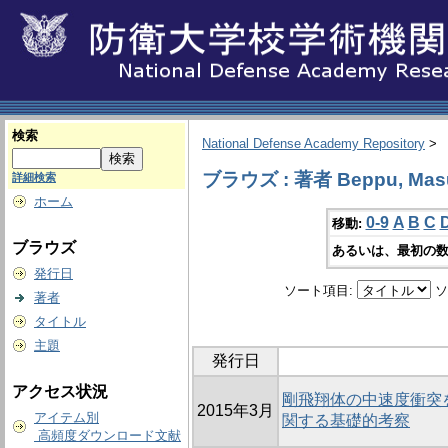
検索
National Defense Academy Repository
>
ブラウズ : 著者 Beppu, Masu
詳細検索
ホーム
0-9
A
B
C
移動:
ブラウズ
あるいは、最初の数
発行日
ソート項目:
ソ
著者
タイトル
主題
発行日
アクセス状況
剛飛翔体の中速度衝突
2015年3月
アイテム別
関する基礎的考察
高頻度ダウンロード文献