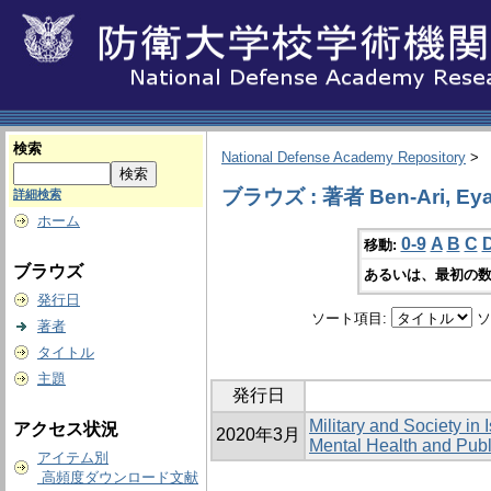
検索
National Defense Academy Repository
>
ブラウズ : 著者 Ben-Ari, Eya
詳細検索
ホーム
0-9
A
B
C
移動:
ブラウズ
あるいは、最初の数
発行日
ソート項目:
ソ
著者
タイトル
主題
発行日
Military and Society in
アクセス状況
2020年3月
Mental Health and Publ
アイテム別
高頻度ダウンロード文献