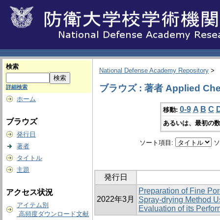
検索
National Defense Academy Repository
>
ブラウズ : 著者 Applied Che
詳細検索
ホーム
0-9
A
B
C
移動:
ブラウズ
あるいは、最初の数
発行日
ソート項目:
ソ
著者
タイトル
主題
発行日
Preparation of Fine P
アクセス状況
2022年3月
Spray-drying Method U
アイテム別
Evaluation of its Perfo
高頻度ダウンロード文献