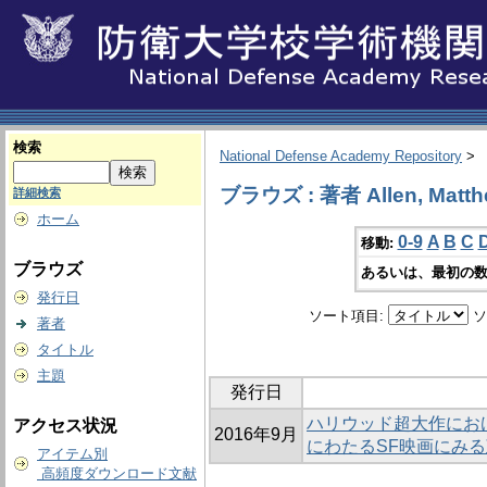
検索
National Defense Academy Repository
>
ブラウズ : 著者 Allen, Matt
詳細検索
ホーム
0-9
A
B
C
移動:
ブラウズ
あるいは、最初の数
発行日
ソート項目:
ソ
著者
タイトル
主題
発行日
ハリウッド超大作にお
アクセス状況
2016年9月
にわたるSF映画にみ
アイテム別
高頻度ダウンロード文献