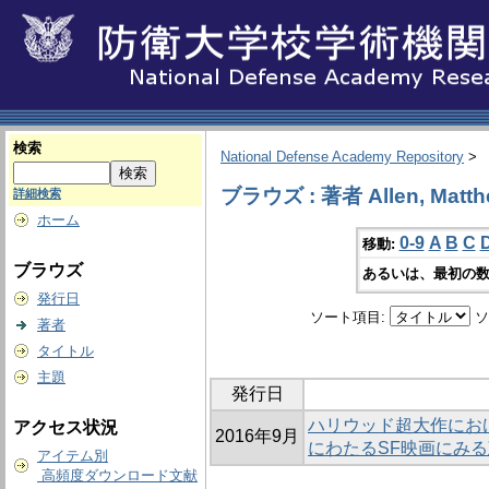
検索
National Defense Academy Repository
>
ブラウズ : 著者 Allen, Matt
詳細検索
ホーム
0-9
A
B
C
移動:
ブラウズ
あるいは、最初の数
発行日
ソート項目:
ソ
著者
タイトル
主題
発行日
ハリウッド超大作にお
アクセス状況
2016年9月
にわたるSF映画にみ
アイテム別
高頻度ダウンロード文献