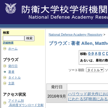
検索
National Defense Academy Repository
>
ブラウズ : 著者 Allen, Matt
詳細検索
ホーム
0-9
A
B
C
移動:
ブラウズ
あるいは、最初の数
発行日
ソート項目:
ソ
著者
タイトル
主題
発行日
ハリウッド超大作にお
アクセス状況
2016年9月
にわたるSF映画にみ
アイテム別
高頻度ダウンロード文献