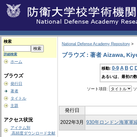
検索
National Defense Academy Repository
>
ブラウズ : 著者 Aizawa, Kiy
詳細検索
ホーム
0-9
A
B
C
移動:
ブラウズ
あるいは、最初の数
発行日
ソート項目:
ソ
著者
タイトル
主題
発行日
アクセス状況
2022年3月
930年ロンドン海軍軍
アイテム別
高頻度ダウンロード文献