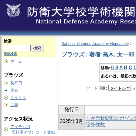
検索
National Defense Academy Repository
>
ブラウズ : 著者 高木, 太一郎
詳細検索
ホーム
0-9
A
B
C
移動:
ブラウズ
あるいは、最初の数
発行日
ソート項目:
ソ
著者
タイトル
主題
発行日
１次元状態和のボゾン
アクセス状況
2025年3月
除外偶数
アイテム別
高頻度ダウンロード文献