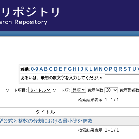
0-9
A
B
C
D
E
F
G
H
I
J
K
L
M
N
O
P
Q
R
S
T
U
移動:
あるいは、最初の数文字を入力してください:
ソート項目:
ソート順:
表示件数
表示著者数
検索結果表示: 1 - 1 / 1
タイトル
型公式と整数の分割における最小除外偶数
検索結果表示: 1 - 1 / 1