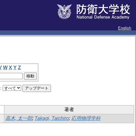
English
V
W
X
Y
Z
:
著者
高木, 太一郎
;
Takagi, Taichiro
;
応用物理学科