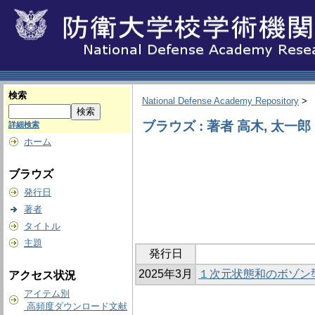
検索
National Defense Academy Repository
>
ブラウズ : 著者 高木, 太一郎
詳細検索
ホーム
ブラウズ
発行日
著者
タイトル
主題
発行日
2025年3月
１次元状態和のボゾン
アクセス状況
アイテム別
高頻度ダウンロード文献