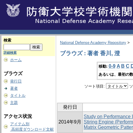
検索
National Defense Academy Repository
>
ブラウズ : 著者 香川, 澄
詳細検索
ホーム
0-9
A
B
C
移動:
ブラウズ
あるいは、最初の数
発行日
ソート項目:
ソ
著者
タイトル
主題
発行日
アクセス状況
Study on Performance 
2014年9月
Stiring Engine (Perfor
アイテム別
Matrix Geometric Patter
高頻度ダウンロード文献