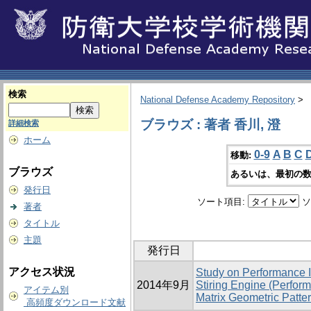
検索
National Defense Academy Repository
>
ブラウズ : 著者 香川, 澄
詳細検索
ホーム
0-9
A
B
C
移動:
ブラウズ
あるいは、最初の数
発行日
ソート項目:
ソ
著者
タイトル
主題
発行日
アクセス状況
Study on Performance 
2014年9月
Stiring Engine (Perfor
アイテム別
Matrix Geometric Patter
高頻度ダウンロード文献