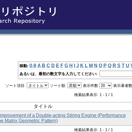
0-9
A
B
C
D
E
F
G
H
I
J
K
L
M
N
O
P
Q
R
S
T
U
移動:
あるいは、最初の数文字を入力してください:
ソート項目:
ソート順:
表示件数
表示著者数
検索結果表示: 1 - 1 / 1
タイトル
mprovement of a Double-acting Stiring Engine (Performance
pe Matrix Geometric Pattern)
検索結果表示: 1 - 1 / 1