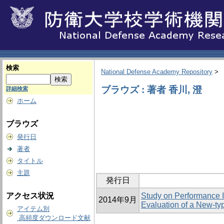
検索
National Defense Academy Repository
>
ブラウズ : 著者 香川, 澄
詳細検索
ホーム
ブラウズ
発行日
著者
タイトル
主題
発行日
アクセス状況
Study on Performance I
2014年9月
Evaluation of a New-ty
アイテム別
高頻度ダウンロード文献