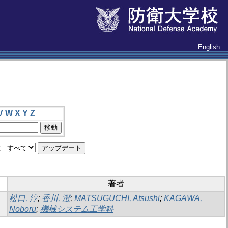
English
V
W
X
Y
Z
:
著者
松口, 淳
;
香川, 澄
;
MATSUGUCHI, Atsushi
;
KAGAWA,
Noboru
;
機械システム工学科