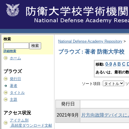
検索
National Defense Academy Repository
>
ブラウズ : 著者 防衛大学校
詳細検索
ホーム
0-9
A
B
C
移動:
ブラウズ
あるいは、最初の数
発行日
ソート項目:
ソ
著者
タイトル
主題
発行日
アクセス状況
2021年9月
片方向故障デバイスに
アイテム別
高頻度ダウンロード文献