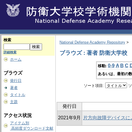
検索
National Defense Academy Repository
>
ブラウズ : 著者 防衛大学校
詳細検索
ホーム
0-9
A
B
C
移動:
ブラウズ
あるいは、最初の数
発行日
ソート項目:
ソ
著者
タイトル
主題
発行日
アクセス状況
2021年9月
片方向故障デバイスに
アイテム別
高頻度ダウンロード文献