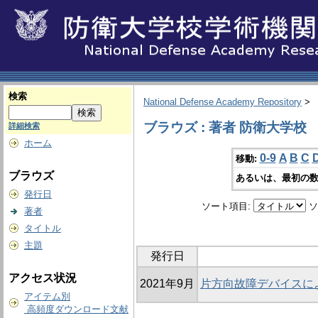
検索
National Defense Academy Repository
>
ブラウズ : 著者 防衛大学校
詳細検索
ホーム
0-9
A
B
C
移動:
ブラウズ
あるいは、最初の数
発行日
ソート項目:
ソ
著者
タイトル
主題
発行日
アクセス状況
2021年9月
片方向故障デバイスに
アイテム別
高頻度ダウンロード文献