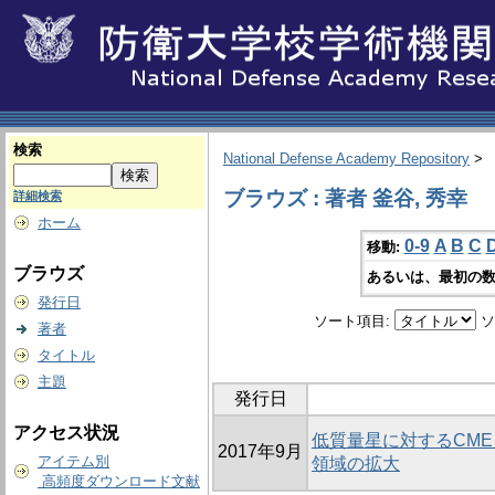
検索
National Defense Academy Repository
>
ブラウズ : 著者 釜谷, 秀幸
詳細検索
ホーム
0-9
A
B
C
移動:
ブラウズ
あるいは、最初の数
発行日
ソート項目:
ソ
著者
タイトル
主題
発行日
アクセス状況
低質量星に対するCME
2017年9月
アイテム別
領域の拡大
高頻度ダウンロード文献