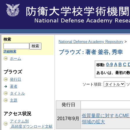
検索
National Defense Academy Repository
>
ブラウズ : 著者 釜谷, 秀幸
詳細検索
ホーム
0-9
A
B
C
移動:
ブラウズ
あるいは、最初の数
発行日
ソート項目:
ソ
著者
タイトル
主題
発行日
アクセス状況
低質量星に対するCME
2017年9月
アイテム別
領域の拡大
高頻度ダウンロード文献