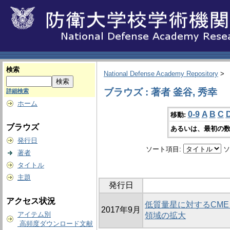
検索
National Defense Academy Repository
>
ブラウズ : 著者 釜谷, 秀幸
詳細検索
ホーム
0-9
A
B
C
移動:
ブラウズ
あるいは、最初の数
発行日
ソート項目:
ソ
著者
タイトル
主題
発行日
アクセス状況
低質量星に対するCME
2017年9月
アイテム別
領域の拡大
高頻度ダウンロード文献